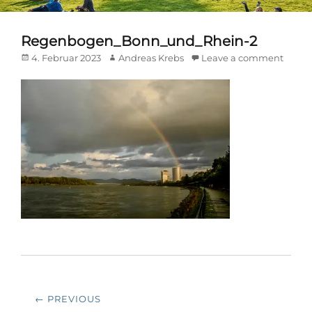
Regenbogen_Bonn_und_Rhein-2
Posted
Author
4. Februar 2023
Andreas Krebs
Leave a comment
on
Beitrags-
← PREVIOUS