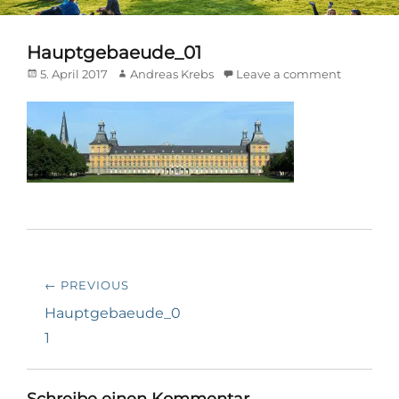
Hauptgebaeude_01
Posted
Author
5. April 2017
Andreas Krebs
Leave a comment
on
Beitrags-
← PREVIOUS
Navigation
Previous
Hauptgebaeude_0
post:
1